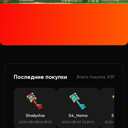
Последние покупки
Всего покупок: 839
Shailyshai
S4_Homa
S4_Hom
2026-08-08 06:39:53
2026-08-07 23:29:12
2026-08-07 23