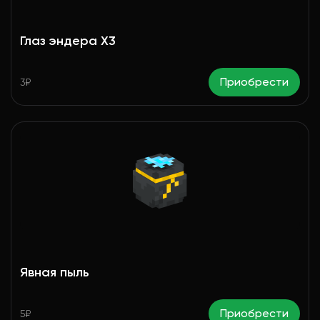
Глаз эндера X3
Приобрести
3₽
Явная пыль
Приобрести
5₽