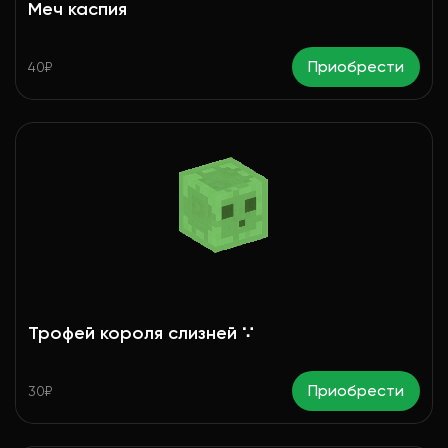
Меч каспия
Приобрести
40₽
Трофей короля слизней ∵
Приобрести
30₽